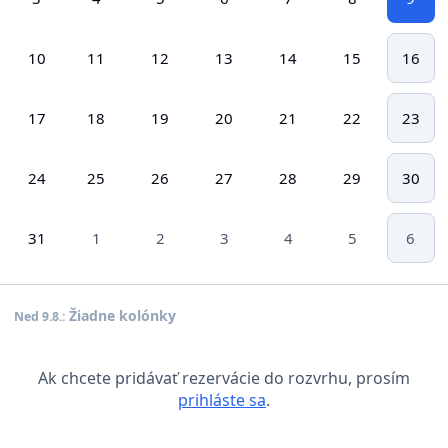
10
11
12
13
14
15
16
17
18
19
20
21
22
23
24
25
26
27
28
29
30
31
1
2
3
4
5
6
Žiadne kolónky
Ned 9.8.:
Ak chcete pridávať rezervácie do rozvrhu, prosím
prihláste sa
.