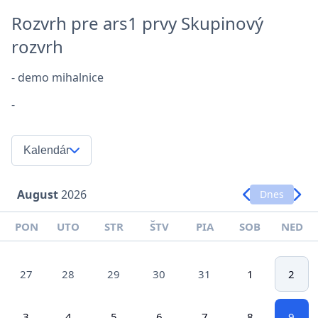
Rozvrh pre ars1 prvy Skupinový
rozvrh
- demo mihalnice
-
Kalendár
August
2026
Dnes
PON
UTO
STR
ŠTV
PIA
SOB
NED
27
28
29
30
31
1
2
3
4
5
6
7
8
9